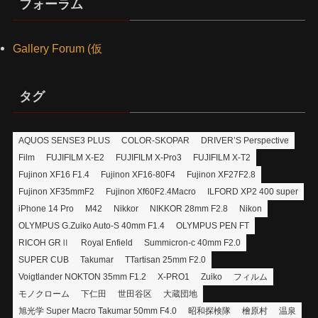
フォーラム
ブ
Gallery Forum (仮
タグ
AQUOS SENSE3 PLUS
COLOR-SKOPAR
DRIVER’S Perspective
Film
FUJIFILM X-E2
FUJIFILM X-Pro3
FUJIFILM X-T2
Fujinon XF16 F1.4
Fujinon XF16-80F4
Fujinon XF27F2.8
Fujinon XF35mmF2
Fujinon Xf60F2.4Macro
ILFORD XP2 400 super
iPhone 14 Pro
M42
Nikkor
NIKKOR 28mm F2.8
Nikon
OLYMPUS G.Zuiko Auto-S 40mm F1.4
OLYMPUS PEN FT
RICOH GRⅡ
Royal Enfield
Summicron-c 40mm F2.0
SUPER CUB
Takumar
TTartisan 25mm F2.0
Voigtlander NOKTON 35mm F1.2
X-PRO1
Zuiko
フィルム
モノクローム
下仁田
世田谷区
大蔵団地
旭光学 Super Macro Takumar 50mm F4.0
昭和探検隊
檜原村
温泉