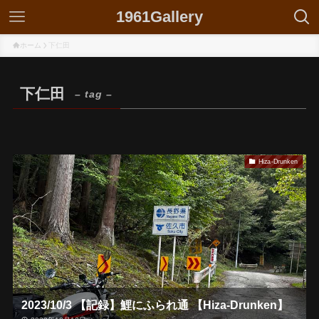
1961Gallery
ホーム
下仁田
下仁田
– tag –
Hiza-Drunken
2023/10/3 【記録】鯉にふられ通 【Hiza-Drunken】